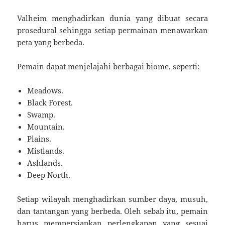
Valheim menghadirkan dunia yang dibuat secara
prosedural sehingga setiap permainan menawarkan
peta yang berbeda.
Pemain dapat menjelajahi berbagai biome, seperti:
Meadows.
Black Forest.
Swamp.
Mountain.
Plains.
Mistlands.
Ashlands.
Deep North.
Setiap wilayah menghadirkan sumber daya, musuh,
dan tantangan yang berbeda. Oleh sebab itu, pemain
harus mempersiapkan perlengkapan yang sesuai