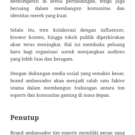
berkompetisi di arena pertandingan, tetapi juga
bersaing dalam membangun komunitas dan
identitas merek yang kuat.
Selain itu, tren kolaborasi dengan influencer,
kreator konten, hingga tokoh publik diperkirakan
akan terus meningkat. Hal ini membuka peluang
baru bagi organisasi untuk menjangkau audiens
yang lebih luas dan beragam.
Dengan dukungan media sosial yang semakin besar,
brand ambassador akan menjadi salah satu faktor
utama dalam membangun hubungan antara tim
esports dan komunitas gaming di masa depan.
Penutup
Brand ambassador tim esports memiliki peran yang