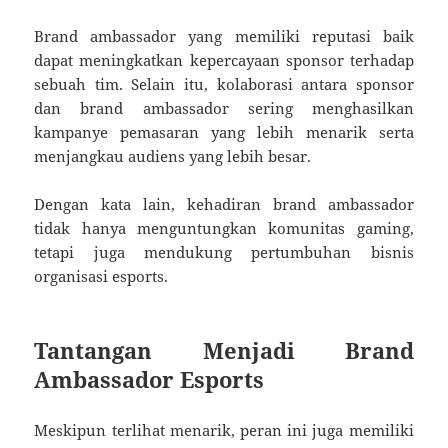
Brand ambassador yang memiliki reputasi baik
dapat meningkatkan kepercayaan sponsor terhadap
sebuah tim. Selain itu, kolaborasi antara sponsor
dan brand ambassador sering menghasilkan
kampanye pemasaran yang lebih menarik serta
menjangkau audiens yang lebih besar.
Dengan kata lain, kehadiran brand ambassador
tidak hanya menguntungkan komunitas gaming,
tetapi juga mendukung pertumbuhan bisnis
organisasi esports.
Tantangan Menjadi Brand
Ambassador Esports
Meskipun terlihat menarik, peran ini juga memiliki