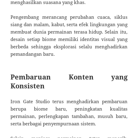
menghasilkan suasana yang khas.
Pengembang merancang perubahan cuaca, siklus
siang dan malam, kabut, serta efek lingkungan yang
membuat dunia permainan terasa hidup. Selain itu,
desain setiap biome memiliki identitas visual yang
berbeda sehingga eksplorasi selalu menghadirkan
pemandangan baru.
Pembaruan Konten yang
Konsisten
Iron Gate Studio terus menghadirkan pembaruan
berupa biome baru, peningkatan kualitas
permainan, perlengkapan tambahan, musuh baru,
serta berbagai penyempurnaan sistem.