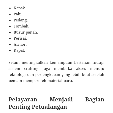
Kapak.
Palu.
Pedang.
Tombak.
Busur panah.
Perisai.
Armor.
Kapal.
Selain meningkatkan kemampuan bertahan hidup,
sistem crafting juga membuka akses menuju
teknologi dan perlengkapan yang lebih kuat setelah
pemain memperoleh material baru.
Pelayaran Menjadi Bagian
Penting Petualangan