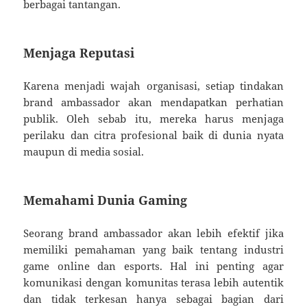
berbagai tantangan.
Menjaga Reputasi
Karena menjadi wajah organisasi, setiap tindakan
brand ambassador akan mendapatkan perhatian
publik. Oleh sebab itu, mereka harus menjaga
perilaku dan citra profesional baik di dunia nyata
maupun di media sosial.
Memahami Dunia Gaming
Seorang brand ambassador akan lebih efektif jika
memiliki pemahaman yang baik tentang industri
game online dan esports. Hal ini penting agar
komunikasi dengan komunitas terasa lebih autentik
dan tidak terkesan hanya sebagai bagian dari