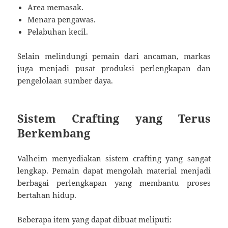
Area memasak.
Menara pengawas.
Pelabuhan kecil.
Selain melindungi pemain dari ancaman, markas
juga menjadi pusat produksi perlengkapan dan
pengelolaan sumber daya.
Sistem Crafting yang Terus
Berkembang
Valheim menyediakan sistem crafting yang sangat
lengkap. Pemain dapat mengolah material menjadi
berbagai perlengkapan yang membantu proses
bertahan hidup.
Beberapa item yang dapat dibuat meliputi: