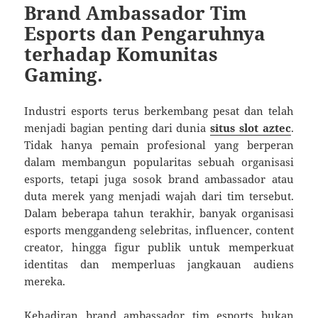
Brand Ambassador Tim
Esports dan Pengaruhnya
terhadap Komunitas
Gaming.
Industri esports terus berkembang pesat dan telah
menjadi bagian penting dari dunia
situs slot aztec
.
Tidak hanya pemain profesional yang berperan
dalam membangun popularitas sebuah organisasi
esports, tetapi juga sosok brand ambassador atau
duta merek yang menjadi wajah dari tim tersebut.
Dalam beberapa tahun terakhir, banyak organisasi
esports menggandeng selebritas, influencer, content
creator, hingga figur publik untuk memperkuat
identitas dan memperluas jangkauan audiens
mereka.
Kehadiran brand ambassador tim esports bukan