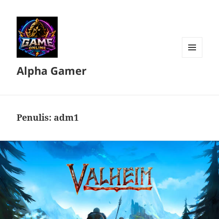
MENU
Alpha Gamer
DAN
WIDGET
Penulis:
adm1