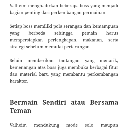
Valheim menghadirkan beberapa boss yang menjadi
bagian penting dari perkembangan permainan.
Setiap boss memiliki pola serangan dan kemampuan
yang berbeda sehingga pemain harus
mempersiapkan perlengkapan, makanan, serta
strategi sebelum memulai pertarungan.
Selain memberikan tantangan yang menarik,
kemenangan atas boss juga membuka berbagai fitur
dan material baru yang membantu perkembangan
karakter.
Bermain Sendiri atau Bersama
Teman
Valheim mendukung mode solo maupun