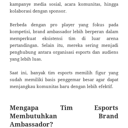
kampanye media sosial, acara komunitas, hingga
kolaborasi dengan sponsor.
Berbeda dengan pro player yang fokus pada
kompetisi, brand ambassador lebih berperan dalam
memperkuat eksistensi tim di luar arena
pertandingan. Selain itu, mereka sering menjadi
penghubung antara organisasi esports dan audiens
yang lebih luas.
Saat ini, banyak tim esports memilih figur yang
sudah memiliki basis penggemar besar agar dapat
menjangkau komunitas baru dengan lebih efektif.
Mengapa Tim Esports
Membutuhkan Brand
Ambassador?