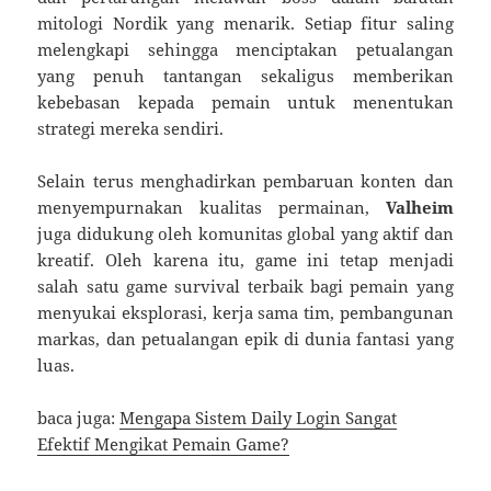
mitologi Nordik yang menarik. Setiap fitur saling
melengkapi sehingga menciptakan petualangan
yang penuh tantangan sekaligus memberikan
kebebasan kepada pemain untuk menentukan
strategi mereka sendiri.
Selain terus menghadirkan pembaruan konten dan
menyempurnakan kualitas permainan,
Valheim
juga didukung oleh komunitas global yang aktif dan
kreatif. Oleh karena itu, game ini tetap menjadi
salah satu game survival terbaik bagi pemain yang
menyukai eksplorasi, kerja sama tim, pembangunan
markas, dan petualangan epik di dunia fantasi yang
luas.
baca juga:
Mengapa Sistem Daily Login Sangat
Efektif Mengikat Pemain Game?